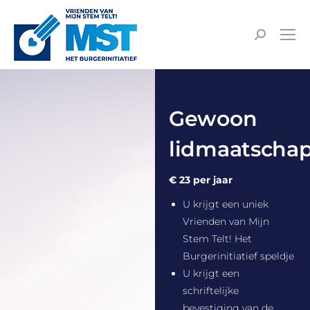
Gewoon
lidmaatscha
€ 23 per jaar
U krijgt een uniek
Vrienden van Mijn
Stem Telt! Het
Burgerinitiatief speldje
U krijgt een
schriftelijke
bevestiging van de