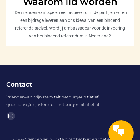
Waarom lid worden
´De vrienden van´ spelen een actieve rol in de partij en willen
een bijdrage leveren aan ons ideaal van een bindend
referenda stelsel. Word jij ambassadeur voor de invoering
van het bindend referendum in Nederland?
Contact
Vriendenvan Mijn stem telt hetburgerinitiatief
questions@mijnstemtelt-hetburgerinitiatief.nl
Vind ons op:
2026 - Vriendenvan Mijn stem telt het burgerinitiatief -
Privacy