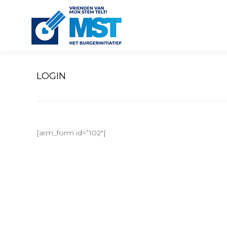
Home
LOGIN
[arm_form id=”102″]