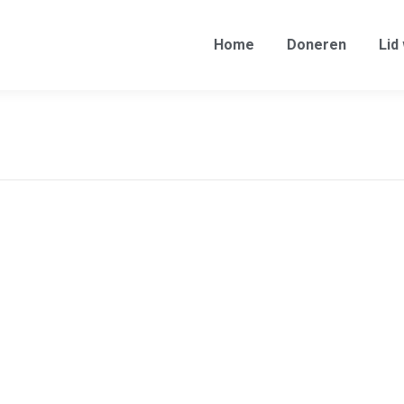
Doneren
Lid worden
Mijn account
Ga naar 
Home
Doneren
Lid