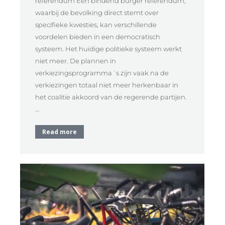
referendum Een bindend burger referendum,
waarbij de bevolking direct stemt over
specifieke kwesties, kan verschillende
voordelen bieden in een democratisch
systeem. Het huidige politieke systeem werkt
niet meer. De plannen in
verkiezingsprogramma´s zijn vaak na de
verkiezingen totaal niet meer herkenbaar in
het coalitie akkoord van de regerende partijen.
…
Read more