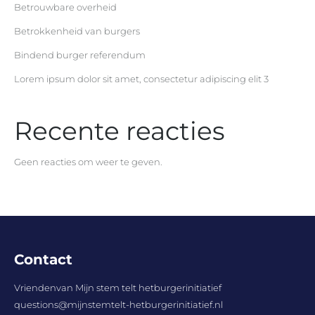
Betrouwbare overheid
Betrokkenheid van burgers
Bindend burger referendum
Lorem ipsum dolor sit amet, consectetur adipiscing elit 3
Recente reacties
Geen reacties om weer te geven.
Contact
Vriendenvan Mijn stem telt hetburgerinitiatief
questions@mijnstemtelt-hetburgerinitiatief.nl