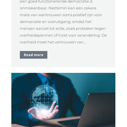
een goed functionerende democratie is
onmiskenbaar. Niettemin kan een zekere
mate van wantrouwen soms positief zijn voor
democratie en vooruitgang, omdat het
mensen aanzet tot actie, zoals protesten tegen
overheidsplannen of inzet voor verandering. De
overheid moet het vertrouwen van…
Read more