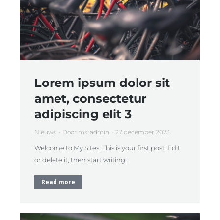
Lorem ipsum dolor sit
amet, consectetur
adipiscing elit 3
Nieuws
Door
mstadmin
27 december 2023
Welcome to My Sites. This is your first post. Edit
or delete it, then start writing!
Read more