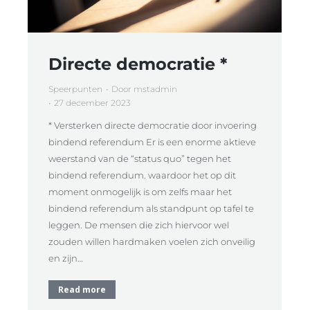
Directe democratie *
Speerpunten
Door
mstadmin
27 december 2023
* Versterken directe democratie door invoering
bindend referendum Er is een enorme aktieve
weerstand van de “status quo” tegen het
bindend referendum. waardoor het op dit
moment onmogelijk is om zelfs maar het
bindend referendum als standpunt op tafel te
leggen. De mensen die zich hiervoor wel
zouden willen hardmaken voelen zich onveilig
en zijn…
Read more