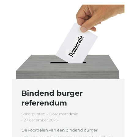
Bindend burger
referendum
Speerpunten
Door
mstadmin
27 december 2023
De voordelen van een bindend burger